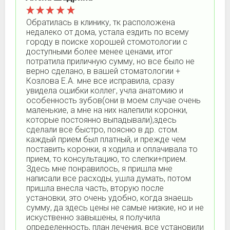
Обратилась в клинику, тк расположена
недалеко от дома, устала ездить по всему
городу в поиске хорошей стомотологии с
доступными более менее ценами, итог
потратила приличную сумму, но все было не
верно сделано, в вашей стоматологии +
Козлова Е.А. мне все исправила, сразу
увидела ошибки коллег, учла анатомию и
особенность зубов(они в моем случае очень
маленькие, а мне на них налепили коронки,
которые постоянно выпадывали),здесь
сделали все быстро, поясню в др. стом.
каждый прием был платный, и прежде чем
поставить коронки, я ходила и оплачивала то
прием, то консультацию, то слепки+прием.
Здесь мне понравилось, я пришла мне
написали все расходы, ушла думать, потом
пришла внесла часть, вторую после
установки, это очень удобно, когда знаешь
сумму, да здесь цены не самые низкие, но и не
искуственно завышены, я получила
определенность, план лечения, все установили