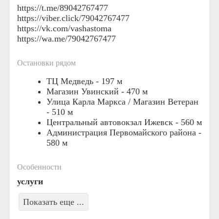
https://t.me/89042767477
https://viber.click/79042767477
https://vk.com/vashastoma
https://wa.me/79042767477
Остановки рядом
ТЦ Медведь -
197 м
Магазин Увинский -
470 м
Улица Карла Маркса / Магазин Ветеран
-
510 м
Центральный автовокзал Ижевск -
560 м
Администрация Первомайского района -
580 м
Особенности
услуги
Показать еще ...