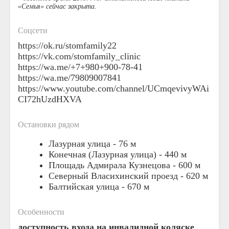
«Семья» сейчас закрыта
.
Соцсети
https://ok.ru/stomfamily22
https://vk.com/stomfamily_clinic
https://wa.me/+7+980+900-78-41
https://wa.me/79809007841
https://www.youtube.com/channel/UCmqevivyWAi
CI72hUzdHXVA
Остановки рядом
Лазурная улица -
76 м
Конечная (Лазурная улица) -
440 м
Площадь Адмирала Кузнецова -
600 м
Северный Власихинский проезд -
620 м
Балтийская улица -
670 м
Особенности
доступность входа на инвалидной коляске