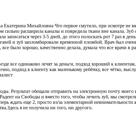
а Екатерина Михайловна Что первое смутило, при осмотре не вк
м сильно расширила каналы и повредила ткани вне канала. Зуб с
а записаться через 3-5 дней, до этого полоскать рот 7 раз в де
тезией и зуб запломбировали временной пломбой. Врач был очень
 все было хорошо, качественно делала, думала что все врачи в р
везде все одинаково лечят за деньги, подход хороший к клиент
ично, подход к клиенту как маленькому ребёнку, все чётко, выслу
иалист
боды. Результат обещали отправить на электронную почту моего 
дент на Свободы и вместо того, чтобы лечить зуб, мы смотрели 
еперь ждать еще 2, просто из/за элементарной невнимательности
а.Здесь я не получила ни того, ни другого.