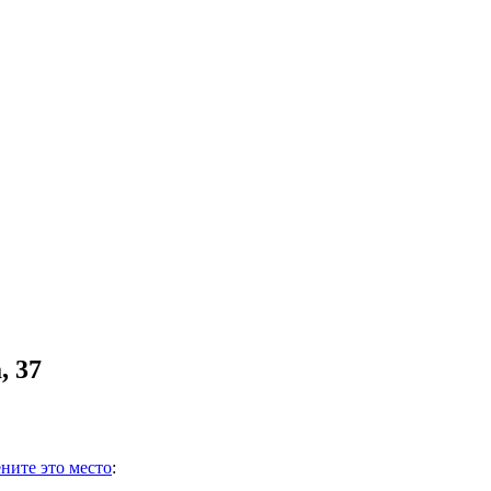
, 37
ните это место
: