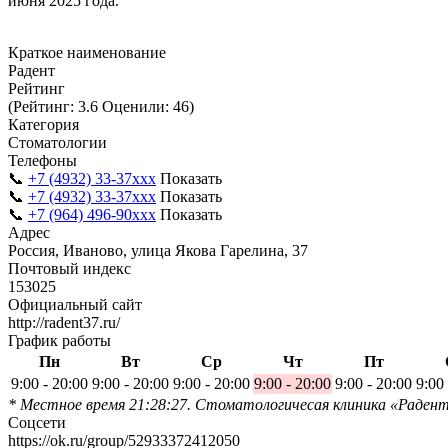
июня 2025 года.
Краткое наименование
Радент
Рейтинг
(Рейтинг: 3.6 Оценили: 46)
Категория
Стоматологии
Телефоны
📞
+7 (4932) 33-37xxx
Показать
📞
+7 (4932) 33-37xxx
Показать
📞
+7 (964) 496-90xxx
Показать
Адрес
Россия, Иваново, улица Якова Гарелина, 37
Почтовый индекс
153025
Официальный сайт
http://radent37.ru/
График работы
Пн
Вт
Ср
Чт
Пт
9:00 - 20:00
9:00 - 20:00
9:00 - 20:00
9:00 - 20:00
9:00 - 20:00
9:00
* Местное время 21:28:27. Стоматологичесая клиника «Раден
Соцсети
https://ok.ru/group/52933372412050