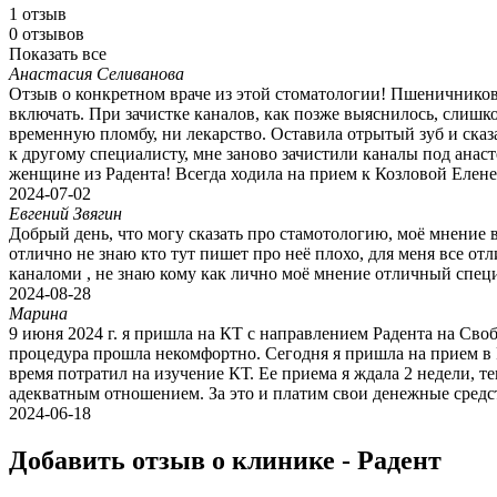
1 отзыв
0 отзывов
Показать все
Анастасия Селиванова
Отзыв о конкретном враче из этой стоматологии! Пшеничников
включать. При зачистке каналов, как позже выяснилось, слишко
временную пломбу, ни лекарство. Оставила отрытый зуб и сказал
к другому специалисту, мне заново зачистили каналы под анас
женщине из Радента! Всегда ходила на прием к Козловой Елене,
2024-07-02
Евгений Звягин
Добрый день, что могу сказать про стамотологию, моё мнение 
отлично не знаю кто тут пишет про неё плохо, для меня все отл
каналоми , не знаю кому как лично моё мнение отличный спец
2024-08-28
Марина
9 июня 2024 г. я пришла на КТ с направлением Радента на Сво
процедура прошла некомфортно. Сегодня я пришла на прием в Ра
время потратил на изучение КТ. Ее приема я ждала 2 недели, т
адекватным отношением. За это и платим свои денежные средств
2024-06-18
Добавить отзыв о клинике - Радент