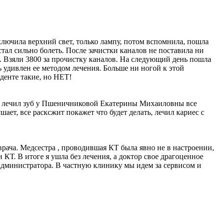
лючила верхний свет, только лампу, потом вспомнила, пошла
тал сильно болеть. После зачистки каналов не поставила ни
нь. Взяли 3800 за прочистку каналов. На следующий день пошла
 удивлен ее методом лечения. Больше ни ногой к этой
аденте такие, но НЕТ!
ам, лечил зуб у Пшеничниковой Екатерины Михаиловны все
шает, все расксжит покажет что будет делать, лечил кариес с
врача. Медсестра , проводившая КТ была явно не в настроении,
КТ. В итоге я ушла без лечения, а доктор свое драгоценное
 администратора. В частную клинику мы идем за сервисом и