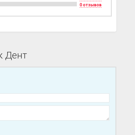
0 отзывов
к Дент