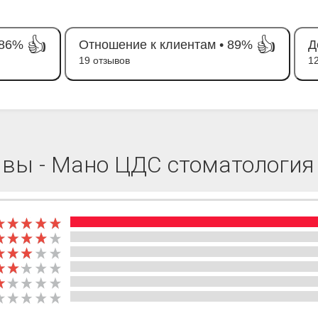
👍
👍
86%
Отношение к клиентам •
89%
Д
19 отзывов
1
ывы - Мано ЦДС стоматология 