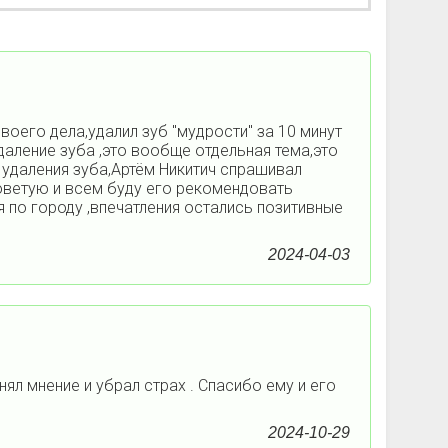
оего дела,удалил зуб "мудрости" за 10 минут
удаление зуба ,это вообще отдельная тема,это
 удаления зуба,Артём Никитич спрашивал
советую и всем буду его рекомендовать
 по городу ,впечатления остались позитивные
2024-04-03
нял мнение и убрал страх . Спасибо ему и его
2024-10-29