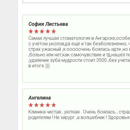
София Листьева
Самая лучшая стоматология в Ангарске,особен
с учётом уколов,да ещё и так безболезненно, 
страх ужасный ,я ооооочень боялась идти ,но
,больно или нет,как самочувствие и тд,нашёл
,удаление зуба мудрости стоит 3500 ,без учё
в итоге )))
Ангелина
Клиника чистая , уютная . Очень боялась , стр
родителям ! Не хирург ,а волшебник ! Здоровья