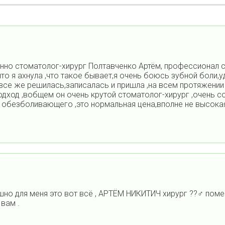
но стоматолог-хирург Полтавченко Артём, профессионал св
что я ахнула ,что такое бывает,я очень боюсь зубной боли,
 все же решилась,записалась и пришла ,на всем протяжении
 подход ,вобщем он очень крутой стоматолог-хирург ,очень 
та обезболивающего ,это нормальная цена,вполне не высокая
ашно для меня это вот всё , АРТЁМ НИКИТИЧ хирург ??‍♂️ поме
 вам .