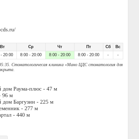
cds.ru/
Вт
Ср
Чт
Пт
Сб
Вс
 - 20:00
8:00 - 20:00
8:00 - 20:00
8:00 - 20:00
-
-
05:35. Стоматологичесая клиника «Мано ЦДС стоматология для
открыта
.
 дом Раума-плюс -
47 м
-
96 м
 дом Баргузин -
225 м
еменник -
277 м
артал -
440 м