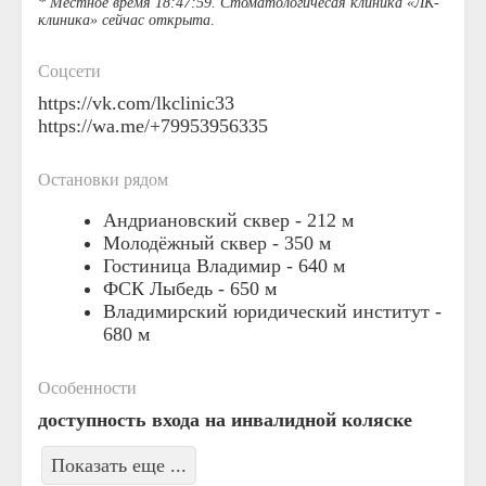
* Местное время 18:47:59. Стоматологичесая клиника «ЛК-
клиника» сейчас открыта
.
Соцсети
https://vk.com/lkclinic33
https://wa.me/+79953956335
Остановки рядом
Андриановский сквер -
212 м
Молодёжный сквер -
350 м
Гостиница Владимир -
640 м
ФСК Лыбедь -
650 м
Владимирский юридический институт -
680 м
Особенности
доступность входа на инвалидной коляске
Показать еще ...