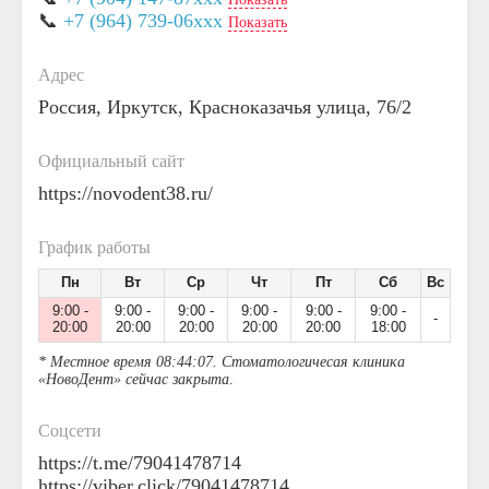
📞
+7 (964) 739-06xxx
Показать
Адрес
Россия, Иркутск, Красноказачья улица, 76/2
Официальный сайт
https://novodent38.ru/
График работы
Пн
Вт
Ср
Чт
Пт
Сб
Вс
9:00 -
9:00 -
9:00 -
9:00 -
9:00 -
9:00 -
-
20:00
20:00
20:00
20:00
20:00
18:00
* Местное время 08:44:07. Стоматологичесая клиника
«НовоДент» сейчас закрыта
.
Соцсети
https://t.me/79041478714
https://viber.click/79041478714