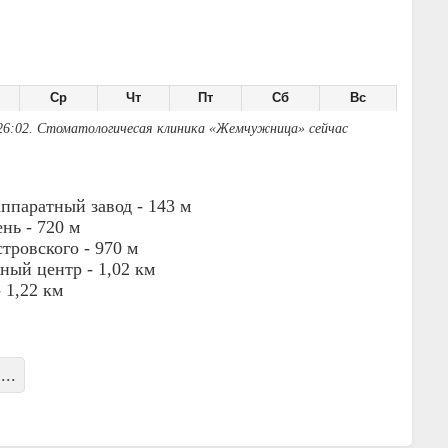
Ср
Чт
Пт
Сб
Вс
26:02. Стоматологичесая клиника «Жемчужница» сейчас
ппаратный завод -
143 м
ень -
720 м
тровского -
970 м
ный центр -
1,02 км
-
1,22 км
...