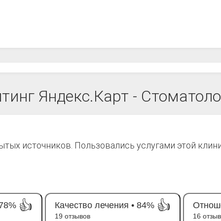
тинг Яндекс.Карт - Стоматол
рытых источников. Пользовались услугами этой клин
👍
👍
78%
Качество лечения •
84%
Отноше
19 отзывов
16 отзы