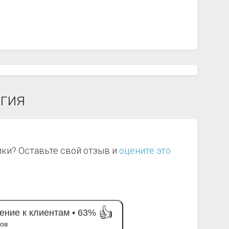
огия
ики? Оставьте свой отзыв и
оцените это
👍
ние к клиентам •
63%
вов