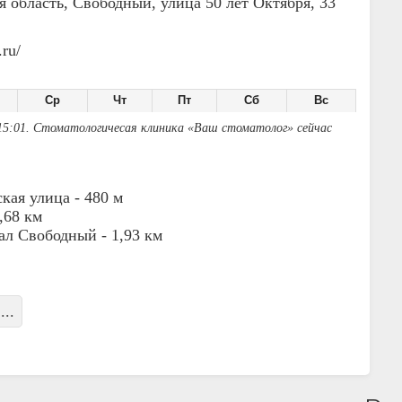
я область, Свободный, улица 50 лет Октября, 33
.ru/
Ср
Чт
Пт
Сб
Вс
15:01. Стоматологичесая клиника «Ваш стоматолог» сейчас
кая улица -
480 м
,68 км
ал Свободный -
1,93 км
...