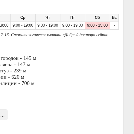
т
Ср
Чт
Пт
Сб
Вс
19:00
9:00 - 19:00
9:00 - 19:00
9:00 - 19:00
9:00 - 15:00
-
17:16. Стоматологичесая клиника «Добрый доктор» сейчас
городок -
145 м
ляева -
147 м
втуз -
239 м
рин -
620 м
илиции -
700 м
...