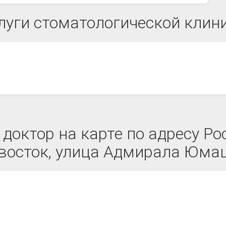
луги стоматологической клин
октор на карте по адресу Ро
восток, улица Адмирала Юмаш