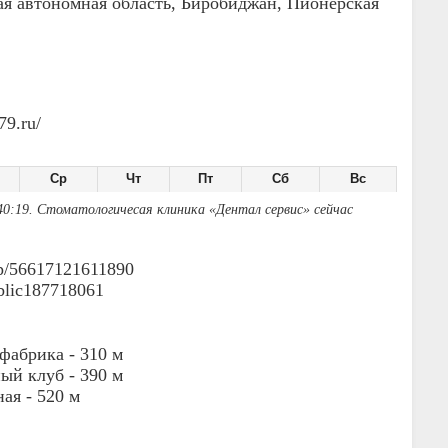
ая автономная область, Биробиджан, Пионерская
79.ru/
Ср
Чт
Пт
Сб
Вс
40:19. Стоматологичесая клиника «Дентал сервис» сейчас
oup/56617121611890
ublic187718061
 фабрика -
310 м
ый клуб -
390 м
ная -
520 м