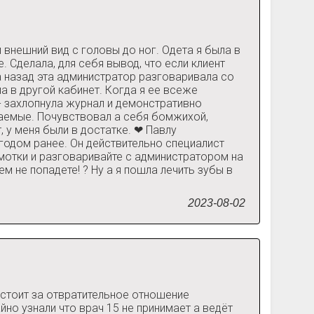
внешний вид с головы до ног. Одета я была в
. Сделала, для себя вывод, что если клиент
да назад эта администратор разговаривала со
ла в другой кабинет. Когда я ее всеже
- захлопнула журнал и демонстративно
ваемые. Почувствовал а себя бомжихой,
, у меня были в достатке. ❤ Павлу
годом ранее. Он действительно специалист
шмотки и разговаривайте с администратором на
м не попадете! ? Ну а я пошла лечить зубы в
2023-08-02
а стоит за отвратительное отношение
йно узнали что врач 15 не принимает а ведёт