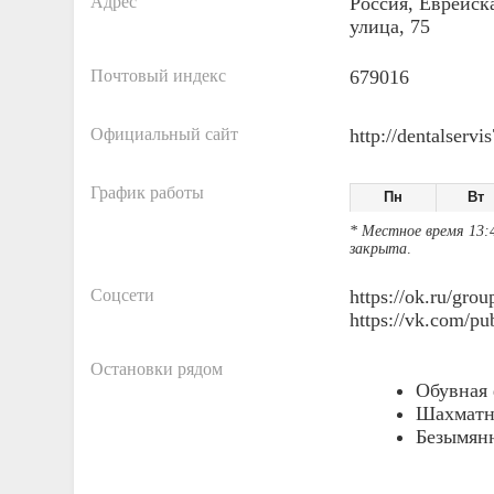
Адрес
Россия, Еврейск
улица, 75
Почтовый индекс
679016
Официальный сайт
http://dentalservis
График работы
Пн
Вт
* Местное время 13:
закрыта
.
Соцсети
https://ok.ru/gr
https://vk.com/p
Остановки рядом
Обувная
Шахматн
Безымян