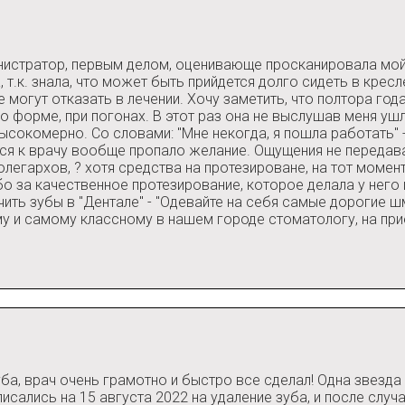
нистратор, первым делом, оценивающе просканировала мой 
.к. знала, что может быть прийдется долго сидеть в кресле
е могут отказать в лечении. Хочу заметить, что полтора го
по форме, при погонах. В этот раз она не выслушав меня уш
ысокомерно. Со словами: "Мне некогда, я пошла работать" 
ься к врачу вообще пропало желание. Ощущения не переда
легархов, ? хотя средства на протезироване, на тот момент
о за качественное протезирование, которое делала у него 
чить зубы в "Дентале" - "Одевайте на себя самые дорогие 
ому и самому классному в нашем городе стоматологу, на прие
уба, врач очень грамотно и быстро все сделал! Одна звезд
исались на 15 августа 2022 на удаление зуба, и после случа