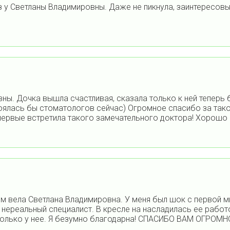
з у Светланы Владимировны. Даже не пикнула, заинтересов
ны. Дочка вышла счастливая, сказала только к ней теперь б
боялась бы стоматологов сейчас) Огромное спасибо за так
первые встретила такого замечательного доктора! Хорошо 
м вела Светлана Владимировна. У меня был шок с первой мин
нереальный специалист. В кресле на насладилась ее работо
у только у нее. Я безумно благодарна! СПАСИБО ВАМ ОГРО