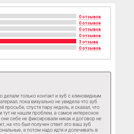
0 отзывов
0 отзывов
0 отзывов
0 отзывов
3 отзыва
0 отзывов
то делали только контакт и зуб с клиновидным
териал, пока визуально не увидела что зуб
 просьбе, спустя пару недель, и сказал, что
и тут не нашли проблем, а самое интересное
е они себе не фиксировали никак и договор не
т, на что был получен ответ это ваш зуб
ональные, а потом надо идти и долечивать в