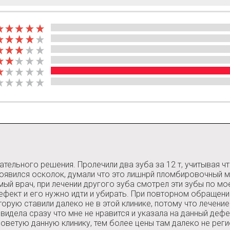
ательного решения. Пролечили два зуба за 12 т, учитывая ч
оявился осколок, думали что это лишнрй пломбировочный ма
ый врач, при лечении другого зуба смотрел эти зубы по моей
дефект и его нужно идти и убирать. При повторном обращени
торую ставили далеко не в этой клинике, потому что лечени
видела сразу что мне не нравится и указала на данный дефек
советую данную клинику, тем более цены там далеко не реги