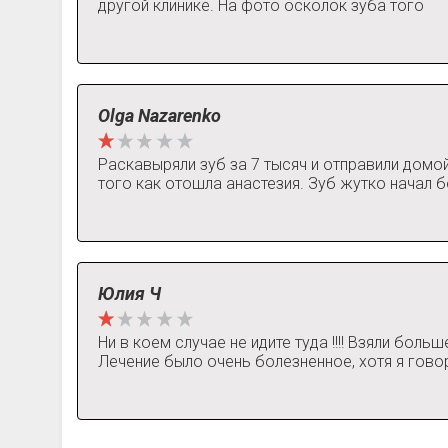
другой клинике. На фото осколок зуба того
Olga Nazarenko
Раскавыряли зуб за 7 тысяч и отправили домо
того как отошла анастезия. Зуб жутко начал б
Юлия Ч
Ни в коем случае не идите туда !!!! Взяли бол
Лечение было очень болезненное, хотя я говор