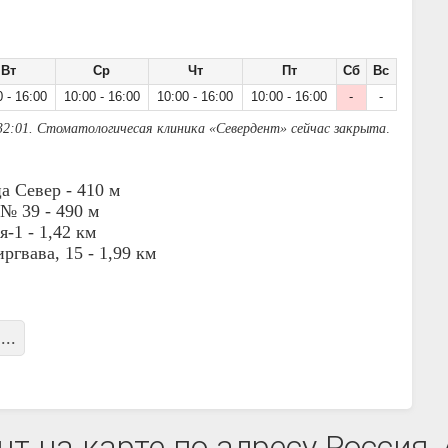
Вт
Ср
Чт
Пт
Сб
Вс
0 - 16:00
10:00 - 16:00
10:00 - 16:00
10:00 - 16:00
-
-
32:01. Стоматологичесая клиника «Севердент» сейчас закрыта
.
а Север -
410 м
 № 39 -
490 м
я-1 -
1,42 км
ргвава, 15 -
1,99 км
...
т на карте по адресу Россия, 