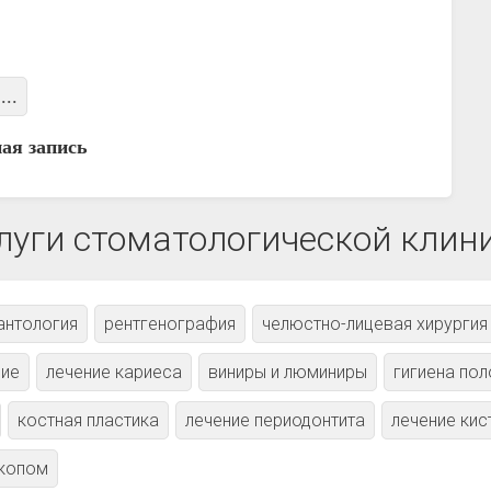
...
ая запись
луги стоматологической клин
антология
рентгенография
челюстно-лицевая хирургия
ние
лечение кариеса
виниры и люминиры
гигиена пол
костная пластика
лечение периодонтита
лечение кис
скопом