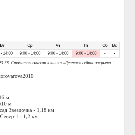
Вт
Ср
Чт
Пт
Сб
Вс
 - 14:00
9:00 - 14:00
9:00 - 14:00
9:00 - 14:00
-
-
23:58. Стоматологичесая клиника «Дентик» сейчас закрыта
.
ckorovarova2010
46 м
510 м
сад Звёздочка -
1,18 км
Север-1 -
1,2 км