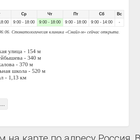
т
Ср
Чт
Пт
Сб
Вс
18:00
9:00 - 18:00
9:00 - 18:00
9:00 - 18:00
9:00 - 14:00
-
06:06. Стоматологичесая клиника «Смайл-м» сейчас открыта
.
ая улица -
154 м
уйбышева -
340 м
алова -
370 м
ьная школа -
520 м
ал -
1,13 км
...
 на карте по адресу Россия, 