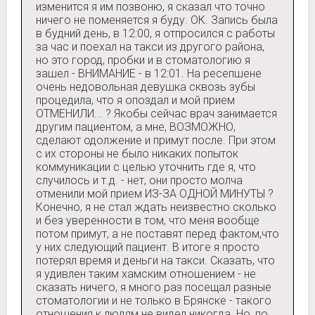
изменится я им позвоню, я сказал что точно
ничего не поменяется я буду. ОК. Запись была
в будний день, в 12:00, я отпросился с работы
за час и поехал на такси из другого района,
но это город, пробки и в стоматологию я
зашел - ВНИМАНИЕ - в 12:01. На ресепшене
очень недовольная девушка сквозь зубы
процедила, что я опоздал и мой прием
ОТМЕНИЛИ... ? Якобы сейчас врач занимается
другим пациентом, а мне, ВОЗМОЖНО,
сделают одолжение и примут после. При этом
с их стороны не было никаких попыток
коммуникации с целью уточнить где я, что
случилось и т.д. - нет, они просто молча
отменили мой прием ИЗ-ЗА ОДНОЙ МИНУТЫ ?
Конечно, я не стал ждать неизвестно сколько
и без уверенности в том, что меня вообще
потом примут, а не поставят перед фактом,что
у них следующий пациент. В итоге я просто
потерял время и деньги на такси. Сказать, что
я удивлен таким хамским отношением - не
сказать ничего, я много раз посещал разные
стоматологии и не только в Брянске - такого
отношения к людям не видел никогда. Но, по