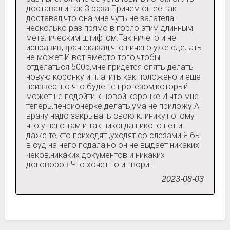
доставал и так 3 раза.Причем он ее так
доставал,что она мне чуть не залатела
несколько раз прямо в горло этим длинным
металическим штифтом.Так ничего и не
исправив,врач сказал,что ничего уже сделать
не может.И вот вместо того,чтобы
отделаться 500р,мне придется опять делать
новую коронку и платить как положено и еще
неизвестно что будет с протезом,который
может не подойти к новой коронке.И что мне
теперь,пенсионерке делать,ума не приложу.А
врачу надо закрывать свою клинику,потому
что у него там и так никогда никого нет и
даже те,кто приходят ,уходят со слезами.Я бы
в суд на него подала,но он не выдает никаких
чеков,никаких документов и никаких
договоров.Что хочет то и творит.
2023-08-03