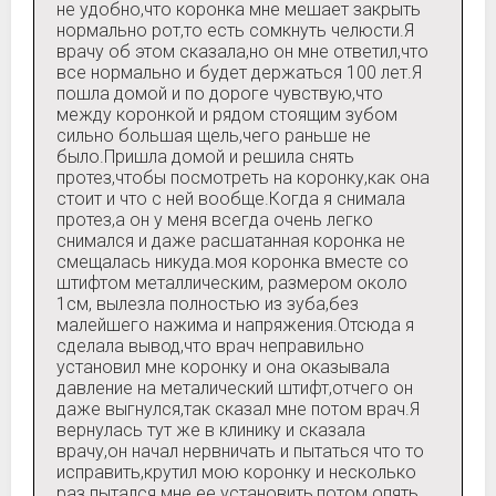
не удобно,что коронка мне мешает закрыть
нормально рот,то есть сомкнуть челюсти.Я
врачу об этом сказала,но он мне ответил,что
все нормально и будет держаться 100 лет.Я
пошла домой и по дороге чувствую,что
между коронкой и рядом стоящим зубом
сильно большая щель,чего раньше не
было.Пришла домой и решила снять
протез,чтобы посмотреть на коронку,как она
стоит и что с ней вообще.Когда я снимала
протез,а он у меня всегда очень легко
снимался и даже расшатанная коронка не
смещалась никуда.моя коронка вместе со
штифтом металлическим, размером около
1см, вылезла полностью из зуба,без
малейшего нажима и напряжения.Отсюда я
сделала вывод,что врач неправильно
установил мне коронку и она оказывала
давление на металический штифт,отчего он
даже выгнулся,так сказал мне потом врач.Я
вернулась тут же в клинику и сказала
врачу,он начал нервничать и пытаться что то
исправить,крутил мою коронку и несколько
раз пытался мне ее установить,потом опять