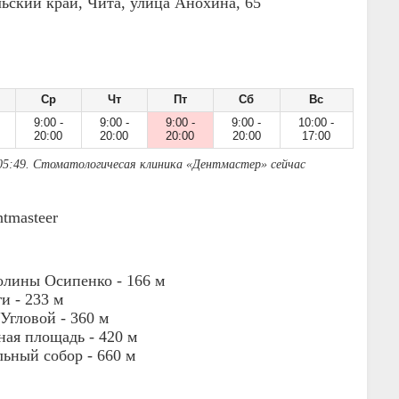
льский край, Чита, улица Анохина, 65
Ср
Чт
Пт
Сб
Вс
9:00 -
9:00 -
9:00 -
9:00 -
10:00 -
20:00
20:00
20:00
20:00
17:00
05:49. Стоматологичесая клиника «Дентмастер» сейчас
ntmasteer
олины Осипенко -
166 м
ги -
233 м
Угловой -
360 м
ная площадь -
420 м
льный собор -
660 м