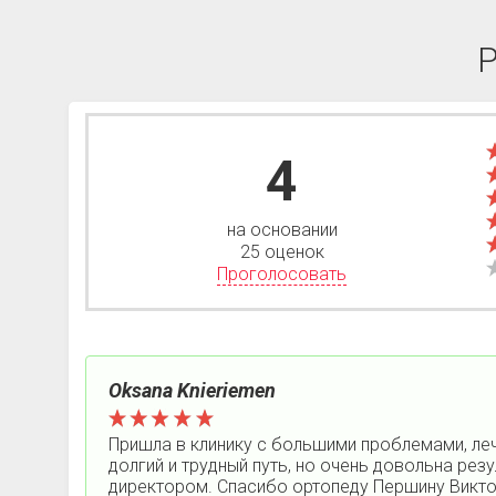
Р
4
на основании
25 оценок
Проголосовать
Oksana Knieriemen
Пришла в клинику с большими проблемами, леч
долгий и трудный путь, но очень довольна рез
директором. Спасибо ортопеду Першину Викто