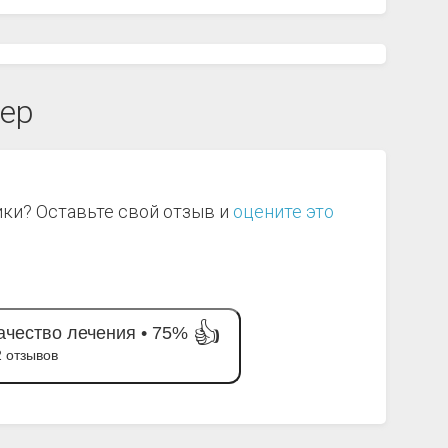
тер
ики? Оставьте свой отзыв и
оцените это
👍
ачество лечения •
75%
2 отзывов