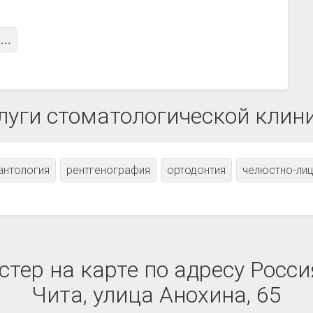
...
луги стоматологической клин
антология
рентгенография
ортодонтия
челюстно-лиц
ер на карте по адресу Росси
Чита, улица Анохина, 65