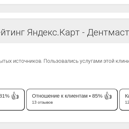
йтинг Яндекс.Карт - Дентмас
рытых источников. Пользовались услугами этой клин
👍
👍
81%
Отношение к клиентам •
85%
К
13 отзывов
1