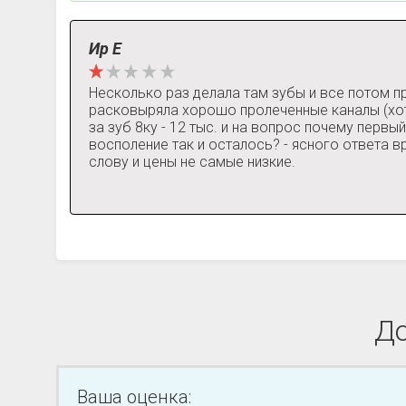
Ир Е
Несколько раз делала там зубы и все потом п
расковыряла хорошо пролеченные каналы (хот
за зуб 8ку - 12 тыс. и на вопрос почему перв
восполение так и осталось? - ясного ответа в
слову и цены не самые низкие.
До
Ваша оценка: