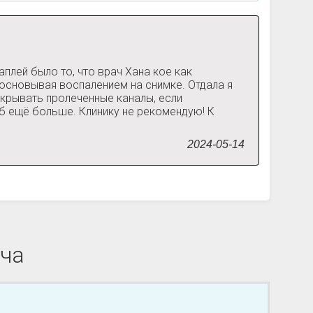
плей было то, что врач Хана кое как
основывая воспалением на снимке. Отдала я
вскрывать пролеченные каналы, если
уб ещё больше. Клинику не рекомендую! К
2024-05-14
ача