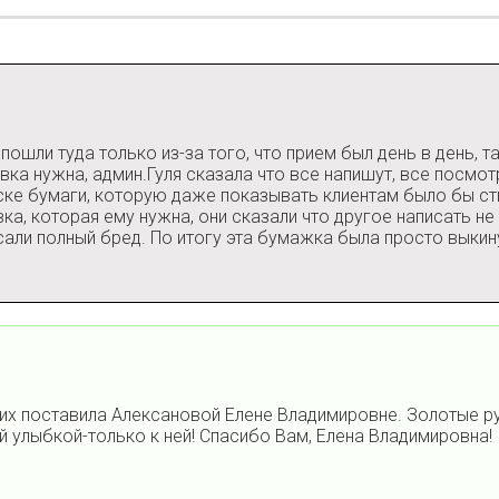
ошли туда только из-за того, что прием был день в день, т
вка нужна, админ.Гуля сказала что все напишут, все посмотр
ке бумаги, которую даже показывать клиентам было бы сты
ка, которая ему нужна, они сказали что другое написать не
исали полный бред. По итогу эта бумажка была просто выкин
 их поставила Алексановой Елене Владимировне. Золотые р
й улыбкой-только к ней! Спасибо Вам, Елена Владимировна!