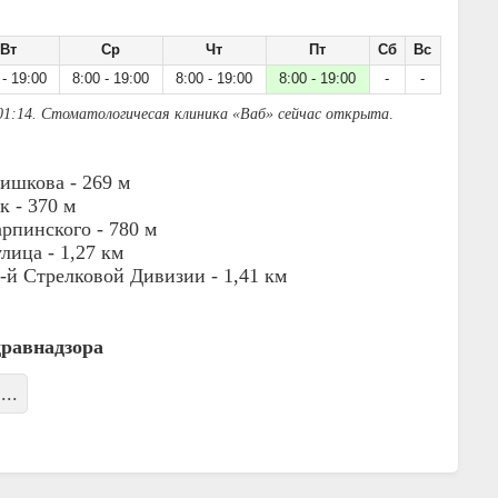
Вт
Ср
Чт
Пт
Сб
Вс
 - 19:00
8:00 - 19:00
8:00 - 19:00
8:00 - 19:00
-
-
01:14. Стоматологичесая клиника «Ваб» сейчас открыта
.
ишкова -
269 м
к -
370 м
арпинского -
780 м
улица -
1,27 км
-й Стрелковой Дивизии -
1,41 км
дравнадзора
...