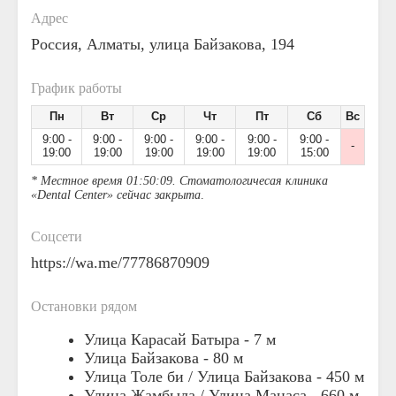
Адрес
Россия, Алматы, улица Байзакова, 194
График работы
Пн
Вт
Ср
Чт
Пт
Сб
Вс
9:00 -
9:00 -
9:00 -
9:00 -
9:00 -
9:00 -
-
19:00
19:00
19:00
19:00
19:00
15:00
* Местное время 01:50:09. Стоматологичесая клиника
«Dental Center» сейчас закрыта
.
Соцсети
https://wa.me/77786870909
Остановки рядом
Улица Карасай Батыра -
7 м
Улица Байзакова -
80 м
Улица Толе би / Улица Байзакова -
450 м
Улица Жамбыла / Улица Манаса -
660 м