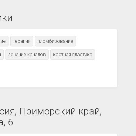
ики
ние
терапия
пломбирование
и
лечение каналов
костная пластика
сия, Приморский край,
, 6