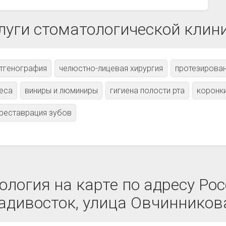
луги стоматологической клин
тгенография
челюстно-лицевая хирургия
протезирова
иеса
виниры и люминиры
гигиена полости рта
коронк
реставрация зубов
логия на карте по адресу Рос
адивосток, улица Овчинникова