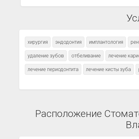
Ус
хирургия
эндодонтия
имплантология
рен
удаление зубов
отбеливание
лечение кар
лечение периодонтита
лечение кисты зуба
Расположение Стомато
Вл