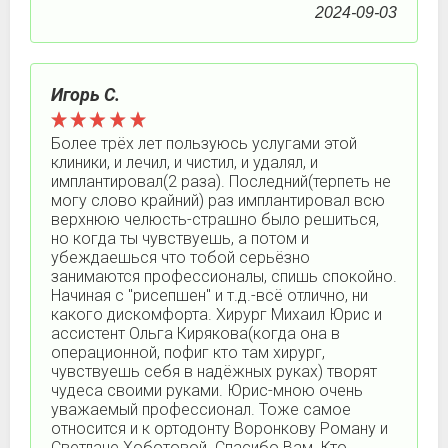
2024-09-03
Игорь С.
Более трёх лет пользуюсь услугами этой
клиники, и лечил, и чистил, и удалял, и
имплантировал(2 раза). Последний(терпеть не
могу слово крайний) раз имплантировал всю
верхнюю челюсть-страшно было решиться,
но когда ты чувствуешь, а потом и
убеждаешься что тобой серьёзно
занимаются профессионалы, спишь спокойно.
Начиная с "рисепшен" и т.д.-всё отлично, ни
какого дискомфорта. Хирург Михаил Юрис и
ассистент Ольга Кирякова(когда она в
операционной, пофиг кто там хирург,
чувствуешь себя в надёжных руках) творят
чудеса своими руками. Юрис-мною очень
уважаемый профессионал. Тоже самое
относится и к ортодонту Воронкову Роману и
Светлане Хоботовой. Спасибо Вам. Кто