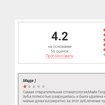
4.2
на основании
56 оценок
Проголосовать
Мади )
Самая отвратительная стоматология,Майя Геор
зуба полностью разрушилась и была удалена е
малые деньги,конкретно за этот зуб,лечение 