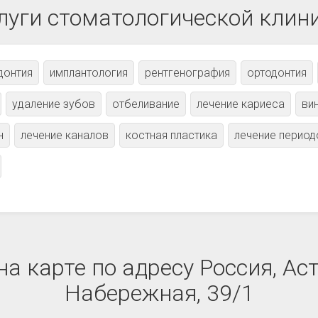
луги стоматологической клин
донтия
имплантология
рентгенография
ортодонтия
удаление зубов
отбеливание
лечение кариеса
ви
н
лечение каналов
костная пластика
лечение период
а карте по адресу Россия, Ас
Набережная, 39/1