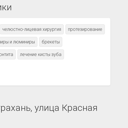
ики
челюстно-лицевая хирургия
протезирование
ниры и люминиры
брекеты
онтита
лечение кисты зуба
трахань, улица Красная