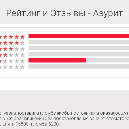
Рейтинг и Отзывы - Азурит
гиевна,поставила пломбу,якобы,постоянная,а оказалось,чт
ю же,без извинений,без восстановления за счёт стоматолог
пульпита 15800+пломба 6200.