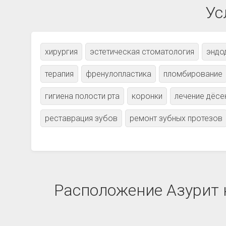
Ус
хирургия
эстетическая стоматология
эндо
терапия
френулопластика
пломбирование
гигиена полости рта
коронки
лечение дёсе
реставрация зубов
ремонт зубных протезов
Расположение Азурит н