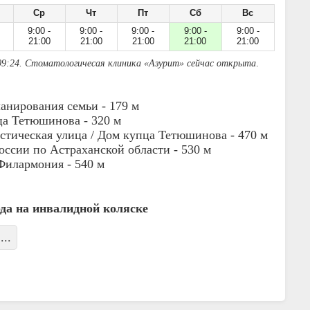
Ср
Чт
Пт
Сб
Вс
9:00 -
9:00 -
9:00 -
9:00 -
9:00 -
21:00
21:00
21:00
21:00
21:00
09:24. Стоматологичесая клиника «Азурит» сейчас открыта
.
анирования семьи -
179 м
ца Тетюшинова -
320 м
тическая улица / Дом купца Тетюшинова -
470 м
ссии по Астраханской области -
530 м
 Филармония -
540 м
ода на инвалидной коляске
...