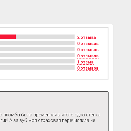
2 отзыва
0 отзывов
0 отзывов
0 отзывов
1 отзыв
0 отзывов
о пломба была временная,в итоге одна стенка
ии! А за зуб моя страховая перечислила не