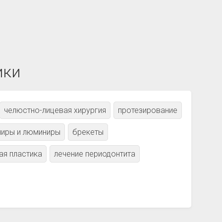
ики
челюстно-лицевая хирургия
протезирование
ниры и люминиры
брекеты
ая пластика
лечение периодонтита