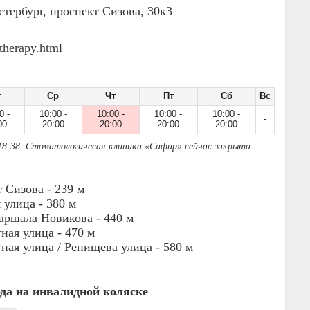
етербург, проспект Сизова, 30к3
/therapy.html
т
Ср
Чт
Пт
Сб
Вс
0 -
10:00 -
10:00 -
10:00 -
10:00 -
-
00
20:00
20:00
20:00
20:00
18:38. Стоматологичесая клиника «Сафир» сейчас закрыта
.
 Сизова -
239 м
 улица -
380 м
аршала Новикова -
440 м
ная улица -
470 м
ая улица / Репищева улица -
580 м
ода на инвалидной коляске