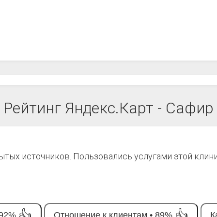
Рейтинг Яндекс.Карт - Сафир
рытых источников. Пользовались услугами этой клин
👍
👍
92%
Отношение к клиентам •
89%
К