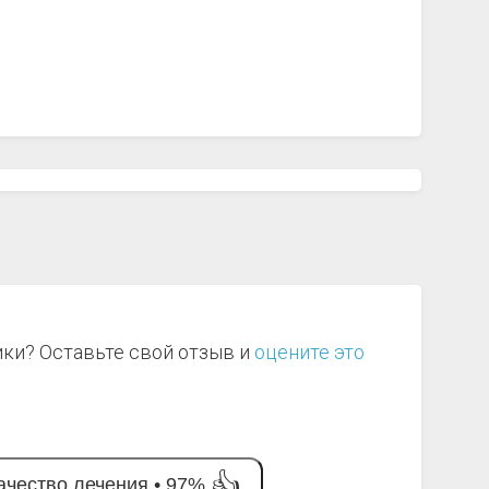
ики? Оставьте свой отзыв и
оцените это
👍
ачество лечения •
97%