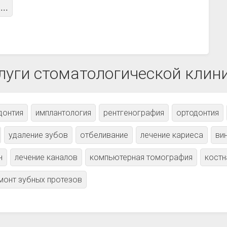
...
луги стоматологической клин
донтия
имплантология
рентгенография
ортодонтия
удаление зубов
отбеливание
лечение кариеса
ви
н
лечение каналов
компьютерная томография
костн
монт зубных протезов