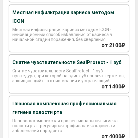
Местная инфильтрация кариеса методом
ICON
Местная инфильтрация кариеса методом ICON -
инновационный способ избавления от кариеса в
начальной стадии поражения, без сверления.
от 2100₽
Снятие чувствительности SealProtect - 1 зуб
Снятие чувствительности SealProtect - 1 зуб -
процедура, при которой на один зуб наносят герметик,
защищающий его от истирания и устраняющий
повышенную чувствительность корней зубов.
от 1400₽
Плановая комплексная профессиональная
гигиена полости рта
Плановая комплексная профессиональная гигиена
полости рта - регулярная профилактика кариеса и
заболеваний пародонта.
от 4000₽