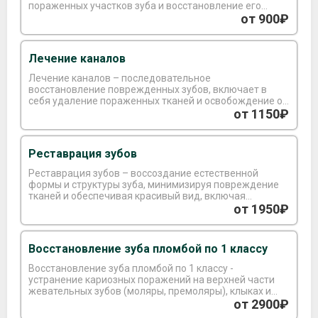
пораженных участков зуба и восстановление его
формы с использованием специального материала.
от 900₽
Лечение каналов
Лечение каналов – последовательное
восстановление поврежденных зубов, включает в
себя удаление пораженных тканей и освобождение от
микроорганизмов. После проведения дезинфекции
от 1150₽
корневого канала, производится его
запломбирование, что может потребовать от 2 до 3
визитов.
Реставрация зубов
Реставрация зубов – воссоздание естественной
формы и структуры зуба, минимизируя повреждение
тканей и обеспечивая красивый вид, включая
установку имплантов или коронок.
от 1950₽
Восстановление зуба пломбой по 1 классу
Восстановление зуба пломбой по 1 классу -
устранение кариозных поражений на верхней части
жевательных зубов (моляры, премоляры), клыках и
резцах.
от 2900₽