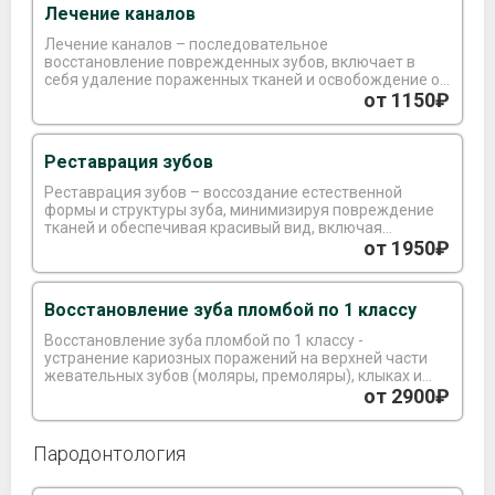
Лечение каналов
Лечение каналов – последовательное
восстановление поврежденных зубов, включает в
себя удаление пораженных тканей и освобождение от
микроорганизмов. После проведения дезинфекции
от 1150₽
корневого канала, производится его
запломбирование, что может потребовать от 2 до 3
визитов.
Реставрация зубов
Реставрация зубов – воссоздание естественной
формы и структуры зуба, минимизируя повреждение
тканей и обеспечивая красивый вид, включая
установку имплантов или коронок.
от 1950₽
Восстановление зуба пломбой по 1 классу
Восстановление зуба пломбой по 1 классу -
устранение кариозных поражений на верхней части
жевательных зубов (моляры, премоляры), клыках и
резцах.
от 2900₽
Пародонтология