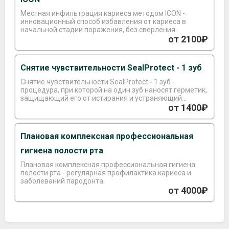
Местная инфильтрация кариеса методом ICON -
инновационный способ избавления от кариеса в
начальной стадии поражения, без сверления.
от 2100₽
Снятие чувствительности SealProtect - 1 зуб
Снятие чувствительности SealProtect - 1 зуб -
процедура, при которой на один зуб наносят герметик,
защищающий его от истирания и устраняющий
повышенную чувствительность корней зубов.
от 1400₽
Плановая комплексная профессиональная
гигиена полости рта
Плановая комплексная профессиональная гигиена
полости рта - регулярная профилактика кариеса и
заболеваний пародонта.
от 4000₽