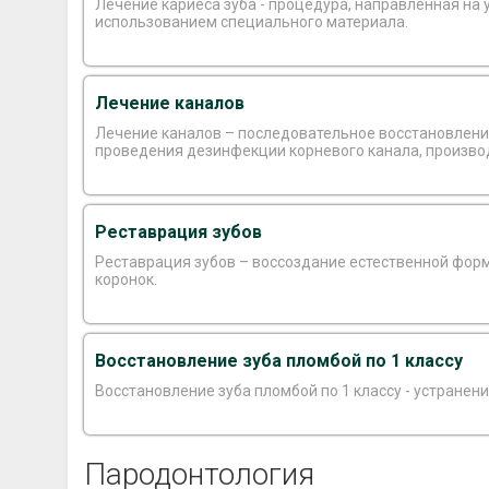
Лечение кариеса зуба - процедура, направленная на 
использованием специального материала.
Лечение каналов
Лечение каналов – последовательное восстановлени
проведения дезинфекции корневого канала, производи
Реставрация зубов
Реставрация зубов – воссоздание естественной формы и структуры зуба, минимизируя повреждение тканей и обеспечивая красивый вид, включая установку имплантов или
коронок.
Восстановление зуба пломбой по 1 классу
Пародонтология