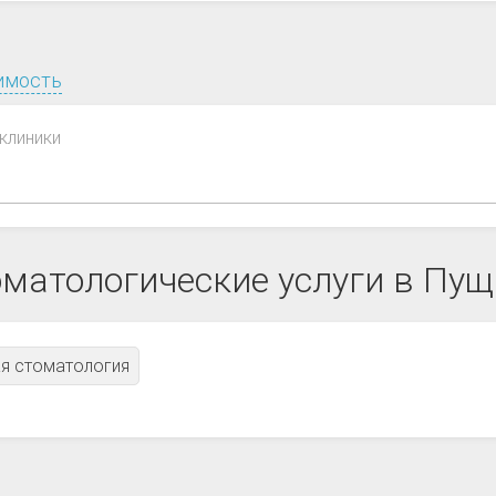
имость
клиники
матологические услуги в Пу
я стоматология