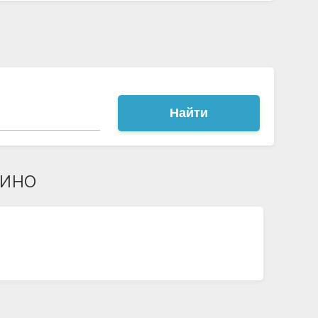
Найти
щино