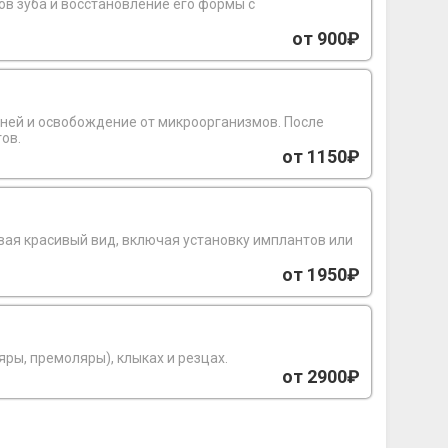
ов зуба и восстановление его формы с
от 900₽
ней и освобождение от микроорганизмов. После
ов.
от 1150₽
от 1950₽
ней части жевательных зубов (моляры, премоляры), клыках и резцах.
от 2900₽