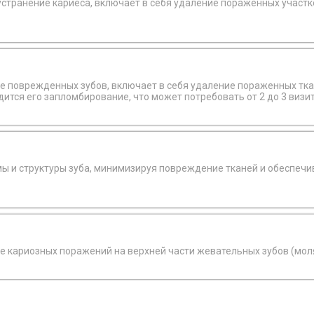
устранение кариеса, включает в себя удаление пораженных участк
е поврежденных зубов, включает в себя удаление пораженных тка
тся его запломбирование, что может потребовать от 2 до 3 визит
Восстановление зуба пломбой по 1 классу - устранение кариозных поражений на верх