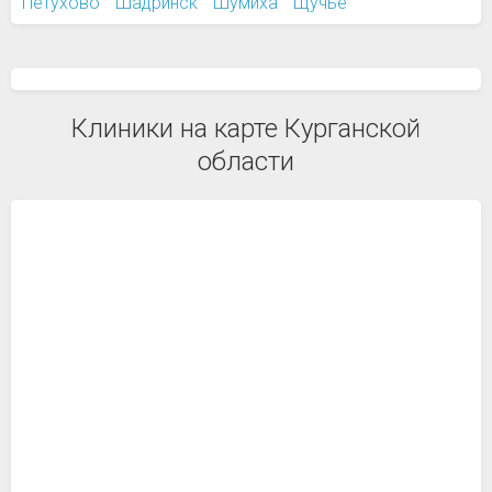
Петухово
Шадринск
Шумиха
Щучье
Клиники на карте Курганской
области