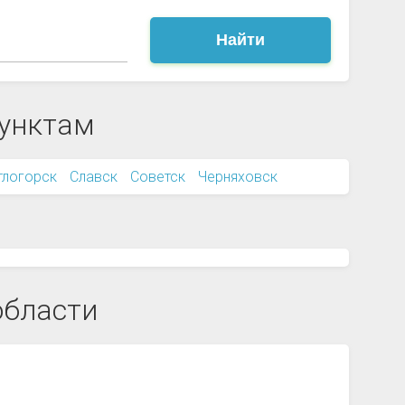
Найти
пунктам
тлогорск
Славск
Советск
Черняховск
области