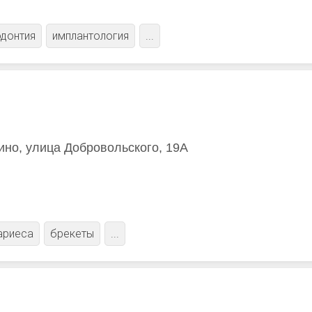
донтия
имплантология
...
ино, улица Добровольского, 19А
ариеса
брекеты
...