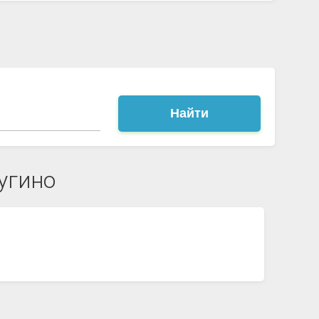
Найти
угино