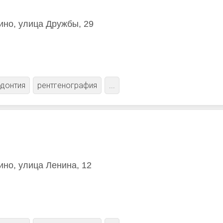
ино, улица Дружбы, 29
донтия
рентгенография
...
ино, улица Ленина, 12