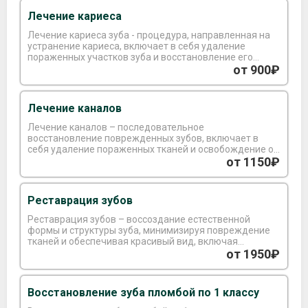
Лечение кариеса
Лечение кариеса зуба - процедура, направленная на
устранение кариеса, включает в себя удаление
пораженных участков зуба и восстановление его
формы с использованием специального материала.
от 900₽
Лечение каналов
Лечение каналов – последовательное
восстановление поврежденных зубов, включает в
себя удаление пораженных тканей и освобождение от
микроорганизмов. После проведения дезинфекции
от 1150₽
корневого канала, производится его
запломбирование, что может потребовать от 2 до 3
визитов.
Реставрация зубов
Реставрация зубов – воссоздание естественной
формы и структуры зуба, минимизируя повреждение
тканей и обеспечивая красивый вид, включая
установку имплантов или коронок.
от 1950₽
Восстановление зуба пломбой по 1 классу