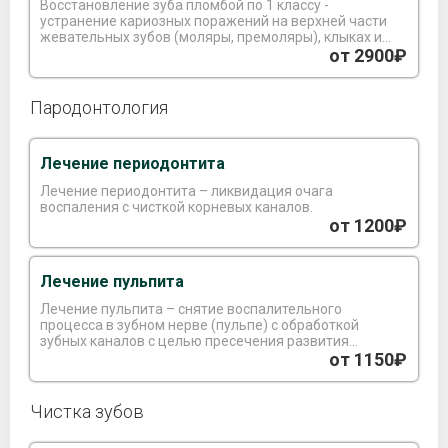
Восстановление зуба пломбой по 1 классу -
устранение кариозных поражений на верхней части
жевательных зубов (моляры, премоляры), клыках и
резцах.
от 2900₽
Пародонтология
Лечение периодонтита
Лечение периодонтита – ликвидация очага
воспаления с чисткой корневых каналов.
от 1200₽
Лечение пульпита
Лечение пульпита – снятие воспалительного
процесса в зубном нерве (пульпе) с обработкой
зубных каналов с целью пресечения развития
инфекции и осложнений.
от 1150₽
Чистка зубов