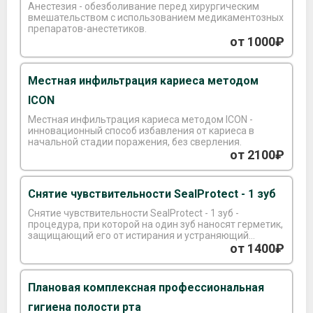
Анестезия - обезболивание перед хирургическим
вмешательством с использованием медикаментозных
препаратов-анестетиков.
от 1000₽
Местная инфильтрация кариеса методом
ICON
Местная инфильтрация кариеса методом ICON -
инновационный способ избавления от кариеса в
начальной стадии поражения, без сверления.
от 2100₽
Снятие чувствительности SealProtect - 1 зуб
Снятие чувствительности SealProtect - 1 зуб -
процедура, при которой на один зуб наносят герметик,
защищающий его от истирания и устраняющий
повышенную чувствительность корней зубов.
от 1400₽
Плановая комплексная профессиональная
гигиена полости рта