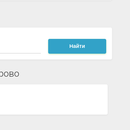
Найти
рово