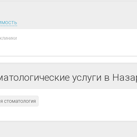
имость
клиники
матологические услуги в Наза
я стоматология