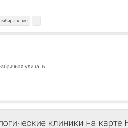
омбирование
...
Фабричная улица, 5
огические клиники на карте