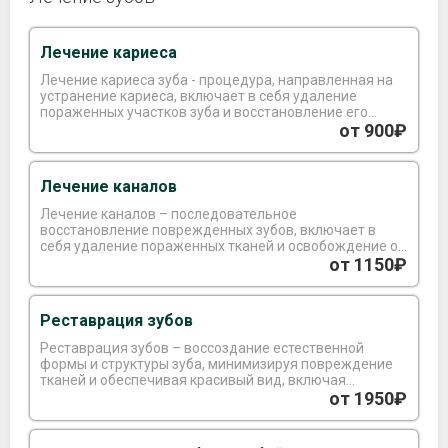
Лечение кариеса
Лечение кариеса зуба - процедура, направленная на
устранение кариеса, включает в себя удаление
пораженных участков зуба и восстановление его
формы с использованием специального материала.
от 900₽
Лечение каналов
Лечение каналов – последовательное
восстановление поврежденных зубов, включает в
себя удаление пораженных тканей и освобождение от
микроорганизмов. После проведения дезинфекции
от 1150₽
корневого канала, производится его
запломбирование, что может потребовать от 2 до 3
визитов.
Реставрация зубов
Реставрация зубов – воссоздание естественной
формы и структуры зуба, минимизируя повреждение
тканей и обеспечивая красивый вид, включая
установку имплантов или коронок.
от 1950₽