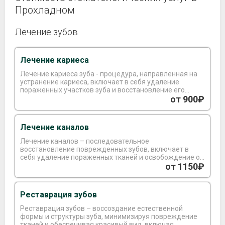
Прохладном
Лечение зубов
Лечение кариеса
Лечение кариеса зуба - процедура, направленная на
устранение кариеса, включает в себя удаление
пораженных участков зуба и восстановление его
формы с использованием специального материала.
от 900₽
Лечение каналов
Лечение каналов – последовательное
восстановление поврежденных зубов, включает в
себя удаление пораженных тканей и освобождение от
микроорганизмов. После проведения дезинфекции
от 1150₽
корневого канала, производится его
запломбирование, что может потребовать от 2 до 3
визитов.
Реставрация зубов
Реставрация зубов – воссоздание естественной
формы и структуры зуба, минимизируя повреждение
тканей и обеспечивая красивый вид, включая