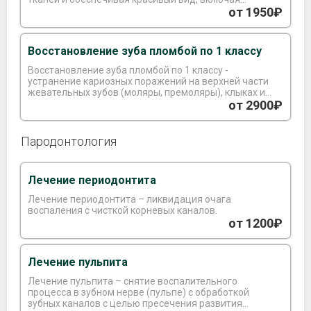
установку имплантов или коронок.
от 1950₽
Восстановление зуба пломбой по 1 классу
Восстановление зуба пломбой по 1 классу -
устранение кариозных поражений на верхней части
жевательных зубов (моляры, премоляры), клыках и
резцах.
от 2900₽
Пародонтология
Лечение периодонтита
Лечение периодонтита – ликвидация очага
воспаления с чисткой корневых каналов.
от 1200₽
Лечение пульпита
Лечение пульпита – снятие воспалительного
процесса в зубном нерве (пульпе) с обработкой
зубных каналов с целью пресечения развития