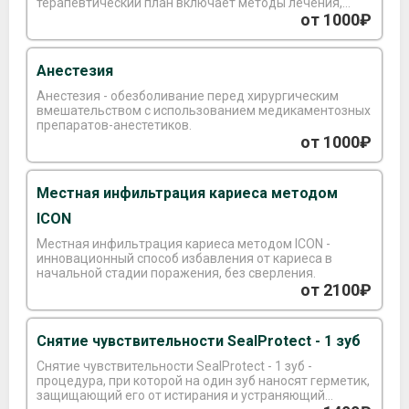
терапевтический план включает методы лечения,
способы протезирования, их сроки и многие другие
от 1000₽
факторы.
Анестезия
Анестезия - обезболивание перед хирургическим
вмешательством с использованием медикаментозных
препаратов-анестетиков.
от 1000₽
Местная инфильтрация кариеса методом
ICON
Местная инфильтрация кариеса методом ICON -
инновационный способ избавления от кариеса в
начальной стадии поражения, без сверления.
от 2100₽
Снятие чувствительности SealProtect - 1 зуб
Снятие чувствительности SealProtect - 1 зуб -
процедура, при которой на один зуб наносят герметик,
защищающий его от истирания и устраняющий